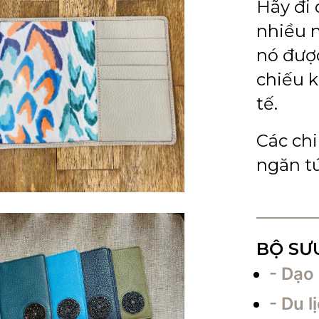
Hãy đi 
nhiều n
nó được
chiếu k
tế.
Các chi
ngăn tú
BỘ SƯ
- Dạo
- Du 