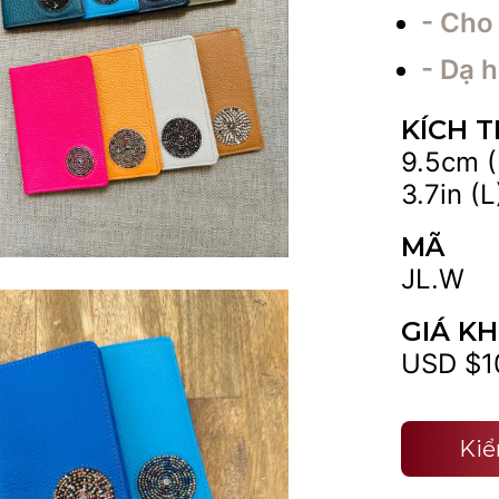
- Cho 
- Dạ h
KÍCH 
9.5cm (
3.7in (L
MÃ
JL.W
GIÁ KH
USD $1
Kiể