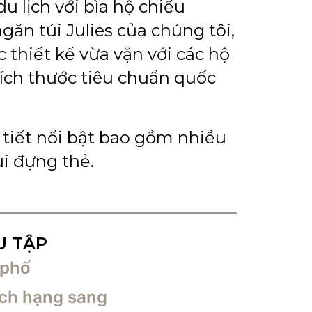
du lịch với bìa hộ chiếu
găn túi Julies của chúng tôi,
 thiết kế vừa vặn với các hộ
ích thước tiêu chuẩn quốc
 tiết nổi bật bao gồm nhiều
i đựng thẻ.
U TẬP
 phố
lịch hạng sang