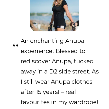
An enchanting Anupa
experience! Blessed to
rediscover Anupa, tucked
away in a D2 side street. As
I still wear Anupa clothes
after 15 years! – real
favourites in my wardrobe!